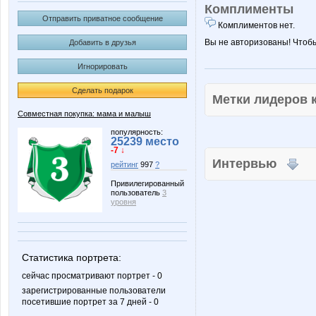
Комплименты
Отправить приватное сообщение
Комплиментов нет.
Вы не авторизованы! Чтоб
Добавить в друзья
Игнорировать
Сделать подарок
Метки лидеров
Совместная покупка: мама и малыш
популярность:
25239 место
-7 ↓
Интервью
рейтинг
997
?
Привилегированный
пользователь
3
уровня
Статистика портрета:
сейчас просматривают портрет - 0
зарегистрированные пользователи
посетившие портрет за 7 дней - 0