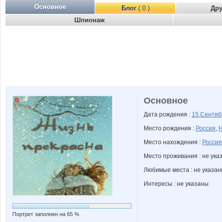
Основное
Блог
( 0 )
Др
Шпионаж
Основное
Дата рождения :
15 Сентя
Место рождения :
Россия
,
Н
Место нахождения :
Россия
Место проживания : не ука
Любимые места : не указа
Интересы : не указаны
Портрет заполнен на 65 %